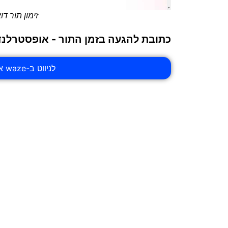
זימון תור ד
כתובת להגעה בזמן התור - אופסטרלנד 4 רעננ
לניווט ב-waze אל דואר ישראל סניף אופסטרלנד