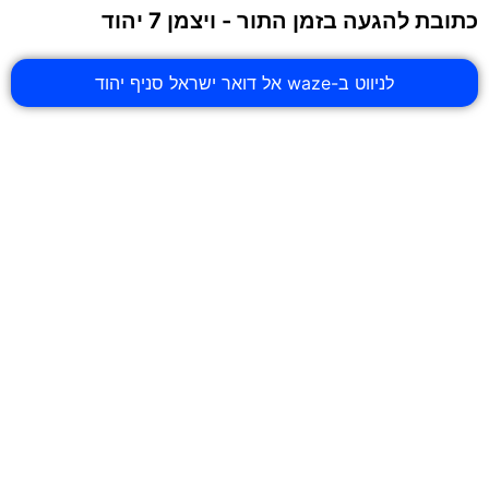
כתובת להגעה בזמן התור - ויצמן 7 יהוד
לניווט ב-waze אל דואר ישראל סניף יהוד