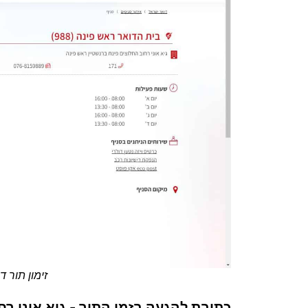
זימון תור 
כתובת להגעה בזמן התור - גיא אוני רח