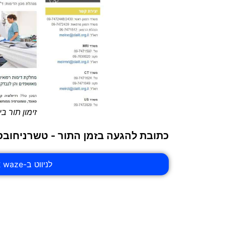
זימון תור בי
כתובת להגעה בזמן התור - טשרניחובסקי 59, כפר
לניווט ב-waze אל בית חולים מאיר בדיקת MRI