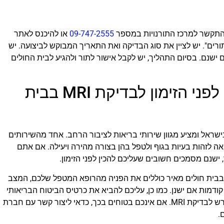
09-747-2555
או להיכנס לאתר
ורים". יש לציין את סוג הבדיקה ואת התאריך המבוקש לביצועה. יש
 ישנם. בסיום התהליך, יש לקבל אישור לתור ולהגיע לבית החולים
הכנת המסמכים הנדרשים לפני הזימון לבדיקת MRI בבית
שראל ומציע מגוון שירותי בריאות לציבור הרחב. אחד מהשירותים
קת MRI, שמאפשרת לרפואה לזהות בעיות בגוף ולטפל בהן בצורה מהירה ויעילה. אם אתם
מסמכים הנדרשים לפני הזימון לבדיקת MRI בבית חולים מאיר כוללים את הפניה מהרופא המטפל שלכם, המצב
ודמות אם ישנן. כמו כן, עליכם להביא את כרטיס הביטוח הבריאותי
שלכם ולוודא שהוא תקף ומכיל את הכיסוי הנדרש לבדיקת MRI. אם אינכם בטוחים בכך, כדאי ליצור קשר עם חברת
.