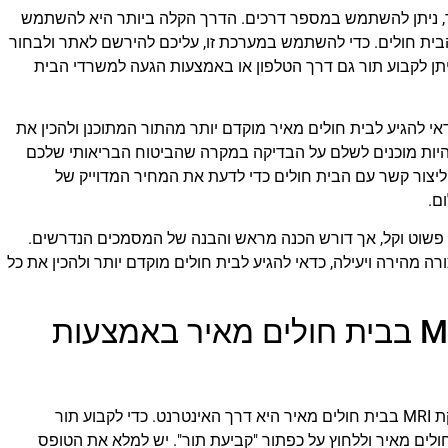
 MRI בבית חולים מאיר, ניתן להשתמש במספר דרכים. הדרך הקלה ביותר היא להשתמש
ית חולים. כדי להשתמש במערכת זו, עליכם להירשם לאתר ולבחור
תן לקבוע תור גם דרך הטלפון או באמצעות הגעה למשרדי הבית
הפחית את זמן ההמתנה לבדיקת MRI, כדאי להגיע לבית חולים מאיר מוקדם יותר מהתור המתוכנן ולהכין את
היות מוכנים לשלם על הבדיקה במקרה שהביטוח הבריאותי שלכם
 ליצור קשר עם הבית חולים כדי לדעת את המחיר המדוייק של
ם.
מאיר הוא תהליך פשוט וקל, אך דורש הכנה מראש והבנה של המסמכים הנדרשים.
 מהירה ויעילה, כדאי להגיע לבית חולים מוקדם יותר ולהכין את כל
איך לקבוע תור לבדיקת MRI בבית חולים מאיר באמצעות
הדרך הקלה והמהירה ביותר לקבוע תור לבדיקת MRI בבית חולים מאיר היא דרך האינטרנט. כדי לקבוע תור
לים מאיר וללחוץ על כפתור "קביעת תור". יש למלא את הטופס