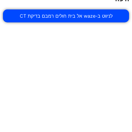
לניווט ב-waze אל בית חולים רמבם בדיקת CT