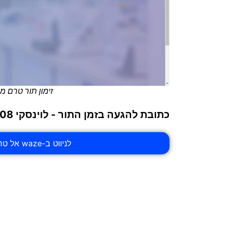
זימון תור טרם 
כתובת להגעה בזמן התור - לוינסקי 108, תל אביב-יפו
לניווט ב-waze אל טרם מרפאה דחופה סניף הגדוד העברי