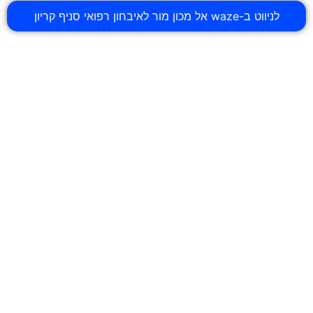
לניווט ב-waze אל מכון מור לאיבחון רפואי סניף קריון