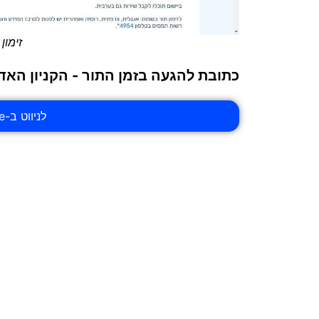
זימון
כתובת להגעה בזמן התור - הקניון האד
לניווט ב-waze אל מס הכנסה אילת