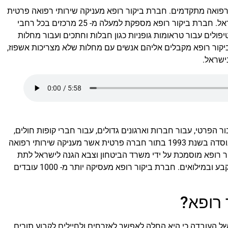
רפואה מתקדמים. חברת ביקור רופא מעניקה שירותי רפואה פרטית
עבור מקרים דחופים לכל קופות החולים במדינת ישראל. חברת ביקור רופא מספקת למעלה מ- 25 מרכזים בכל רחבי
פולים עבור טראומות גופניות כגון חבלות וחתכים ועבור מחלות
קור רופא מקבלים אליהם אנשים עם מחלות שלא מצריכות אשפוז,
ישראל.
ר הפרטי, עבור חברות וארגונים גדולים, עבור חברי קופות חולים,
עבור חברות ביטוח ועבור חיילים. רשת ביקור רופא נוסדה בשנת 1993 בתור חברה פרטית אשר מעניקה שירותי רפואה
ר רופא מוסמכת על ידי משרד הביטחון וצבא הגנה לישראל לתת
שירותים רפואיים עבור חיילי צה״ל בשירות חובה, בקבע ובמילואים. חברת ביקור רופא מעסיקה יותר מ- 1000 עובדים
 רופא?
 העובדה כי היא החלה לאפשר לאזרחים ולחיילים לקבוע תורים