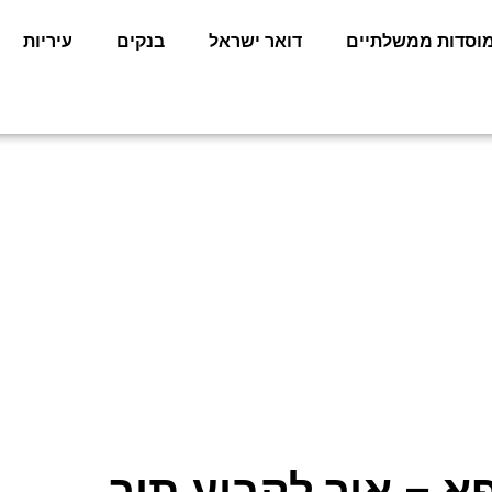
וסדות ממשלתיים
דואר ישראל
בנקים
עיריות
פא – איך לקבוע תור